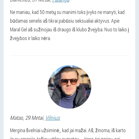
Ne maniau, kad 50 metų su manimi toks įvyks ne manyti, kad
būdamas senelis aš tikrai pabūsiu seksualiai aktyvus. Apie
Maral Gel aš sužinojau iš draugo iš klubo žvejyba. Nuo to laiko į
žvejybos ir laiko nėra.
Matas
, 29 Metai,
Vilnius
Mergina švelniai užsiminė,, kad jai mažai. Aš, žinoma, iš karto
jis su agresija, tačiau vėliau supratau — tiesa, tai geriau, nei