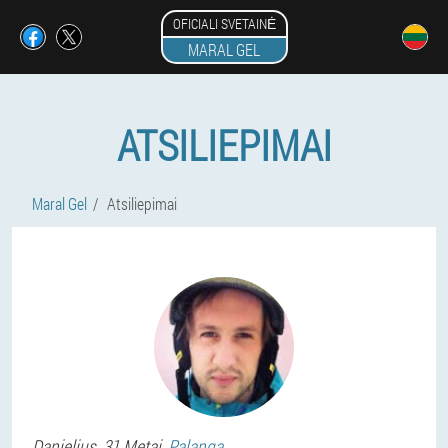
OFICIALI SVETAINĖ
MARAL GEL
ATSILIEPIMAI
Maral Gel
Atsiliepimai
Danielius
, 31 Metai,
Palanga