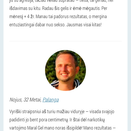
išdavimas su kitu. Radau šis gelis ir ėmė mėgautis. Per
mėnesį + 4 žr. Manau tai padorus rezultatas, o mergina
entuziastingai dabar nuo sekso. Jausmas visai kitas!
Nojus
, 32 Metai,
Palanga
Vyriški straipsniui aš turiu mažiau viduryje — visada svajojo
padidinti jo bent pora centimetrų. Ir štai dėl narkotikų
vartojimo Maral Gel mano noras išsipildė! Mano rezultatas —