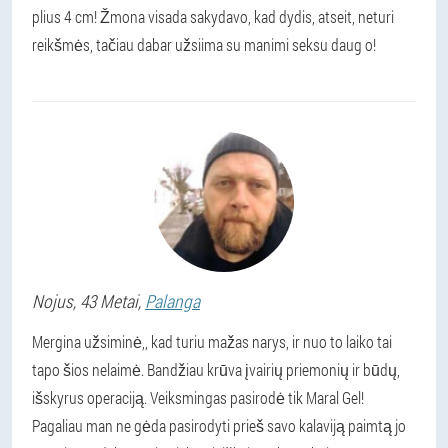
plius 4 cm! Žmona visada sakydavo, kad dydis, atseit, neturi
reikšmės, tačiau dabar užsiima su manimi seksu daug o!
Nojus
, 43 Metai,
Palanga
Mergina užsiminė,, kad turiu mažas narys, ir nuo to laiko tai
tapo šios nelaimė. Bandžiau krūva įvairių priemonių ir būdų,
išskyrus operaciją. Veiksmingas pasirodė tik Maral Gel!
Pagaliau man ne gėda pasirodyti prieš savo kalaviją paimtą jo