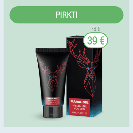
PIRKTI
78 €
39 €