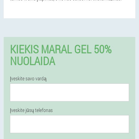
KIEKIS MARAL GEL 50%
NUOLAIDA
Įveskite savo vardą
Įveskite jūsų telefonas