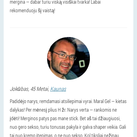
mergina — dabar turiu viską visiškai tvarka! Labai
rekomenduoju šį vaistą!
Jokūbas
, 45 Metai,
Kaunas
Padidėjo narys, remdamasi atsiliepimai vyrai. Maral Gel — kietas
dalykas! Per mėnesį plius H žr. Narys verta — rankomis ne
įdėti! Merginos patys pas mane stick. Bet aš tai džiaugiuosi,
nuo gero sekso, turiu tonusas pakyla ir galva shaper veikia. Gali
tai nuo kremo įtepimas, o ne nuo sekso. Kol tiksliai nežinau.